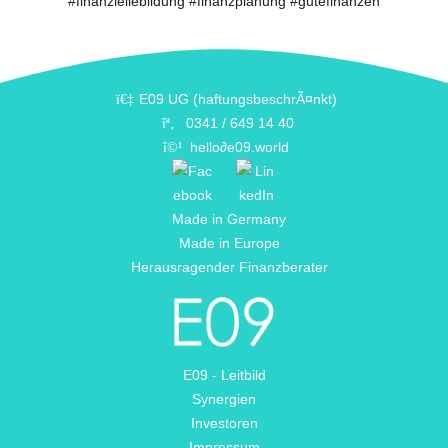
#finanziellebildung #finanzplanung #gutefinanzen
E09 UG (haftungsbeschrÃ¤nkt)
0341 / 649 14 40
hello
∂
e09.world
Made in Germany
Made in Europe
Herausragender Finanzberater
E09 - Leitbild
Synergien
Investoren
Impressum